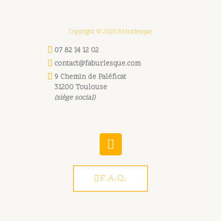
Copyright © 2026 FAburlesque
07 82 14 12 02
contact@faburlesque.com
9 Chemin de Paléficat
31200 Toulouse
(siège social)
W
h
a
t
F.A.Q.
s
a
p