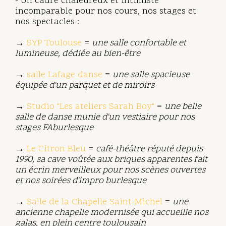
- Un cadre chaleureux et intimiste
incomparable pour nos cours, nos stages et
nos spectacles :
→
SYP Toulouse
=
une salle confortable et
lumineuse, dédiée au bien-être
→
salle Lafage danse
=
une salle spacieuse
équipée d'un parquet et de miroirs
→
Studio "Les ateliers Sarah Boy"
=
une belle
salle de danse munie d'un vestiaire pour nos
stages FAburlesque
→
Le Citron Bleu
=
café-théâtre réputé depuis
1990, sa cave voûtée aux briques apparentes fait
un écrin merveilleux pour nos scènes ouvertes
et nos soirées d'impro burlesque
→
Salle de la Chapelle Saint-Michel
=
une
ancienne chapelle modernisée qui accueille nos
galas, en plein centre toulousain