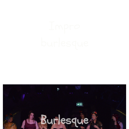
Impro
burlesque
Burlesque