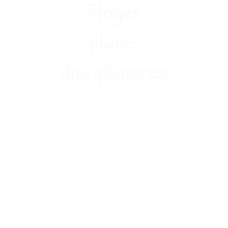
Stages
pluri-
disciplinaires
P'tits stages