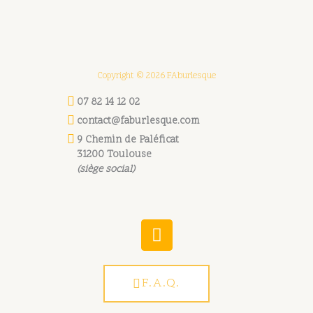
Copyright © 2026 FAburlesque
07 82 14 12 02
contact@faburlesque.com
9 Chemin de Paléficat
31200 Toulouse
(siège social)
W
h
a
t
F.A.Q.
s