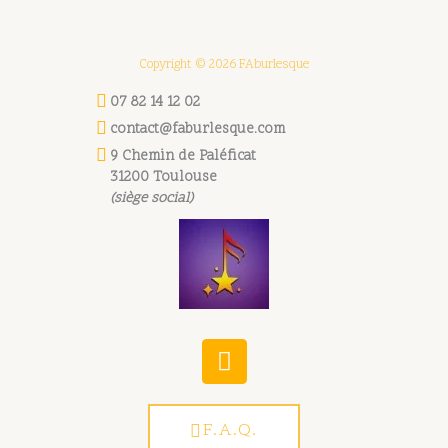
Copyright © 2026 FAburlesque
07 82 14 12 02
contact@faburlesque.com
9 Chemin de Paléficat
31200 Toulouse
(siège social)
W
h
a
t
F.A.Q.