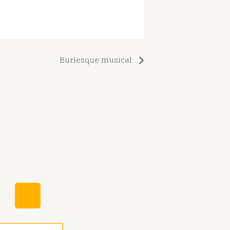
Burlesque musical
W
h