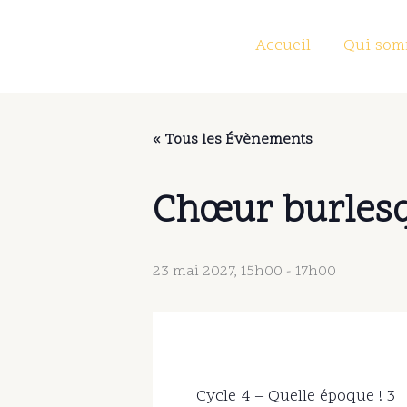
Aller
au
Accueil
Qui som
contenu
« Tous les Évènements
Chœur burles
23 mai 2027, 15h00
-
17h00
Cycle 4 – Quelle époque ! 3