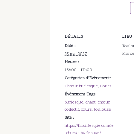
DÉTAILS
LIEU
Date :
Toulo
Franc
23 mai 2027
Heure :
15h00 - 17h00
Catégories d’Évènement:
Chœur burlesque
,
Cours
Évènement Tags:
burlesque
,
chant
,
chœur
,
collectif
,
cours
,
toulouse
Site :
https://faburlesque.com/le
-choeur-burlesque/