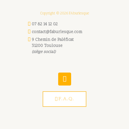
Copyright © 2026 FAburlesque
07 82 14 12 02
contact@faburlesque.com
9 Chemin de Paléficat
31200 Toulouse
(siège social)
W
h
a
t
F.A.Q.
s
a
p
p