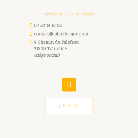
Copyright © 2026 FAburlesque
07 82 14 12 02
contact@faburlesque.com
9 Chemin de Paléficat
31200 Toulouse
(siège social)
W
h
a
t
F.A.Q.
s
a
p
p