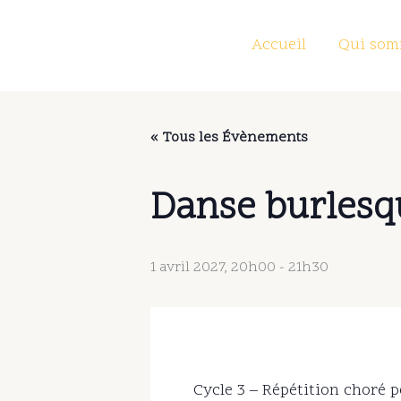
Aller
au
Accueil
Qui som
contenu
« Tous les Évènements
Danse burlesq
1 avril 2027, 20h00
-
21h30
Cycle 3 – Répétition choré 