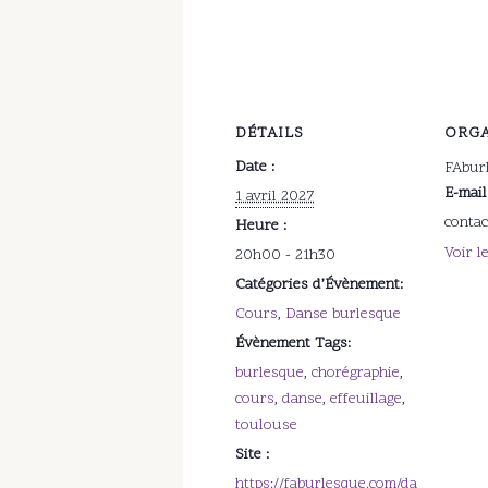
DÉTAILS
ORGA
Date :
FAbur
E-mail
1 avril 2027
conta
Heure :
Voir l
20h00 - 21h30
Catégories d’Évènement:
Cours
,
Danse burlesque
Évènement Tags:
burlesque
,
chorégraphie
,
cours
,
danse
,
effeuillage
,
toulouse
Site :
https://faburlesque.com/da