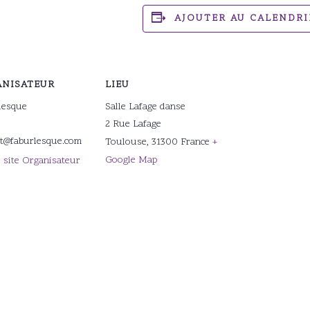
AJOUTER AU CALENDRI
NISATEUR
LIEU
lesque
Salle Lafage danse
2 Rue Lafage
ct@faburlesque.com
Toulouse
,
31300
France
+
Google Map
e site Organisateur