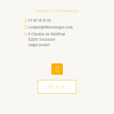
Copyright © 2026 FAburlesque
07 82 14 12 02
contact@faburlesque.com
9 Chemin de Paléficat
31200 Toulouse
(siège social)
W
h
a
t
F.A.Q.
s
a
p
p