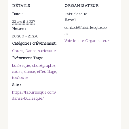
DÉTAILS
ORGANISATEUR
Date :
FAburlesque
E-mail
22 avril 2027
contact@faburlesque.co
Heure :
m
20h00 - 21h30
Voir le site Organisateur
Catégories d’Évènement:
Cours
,
Danse burlesque
Évènement Tags:
burlesque
,
chorégraphie
,
cours
,
danse
,
effeuillage
,
toulouse
Site :
https://faburlesque.com/
danse-burlesque/