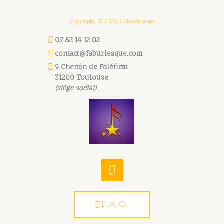
Copyright © 2026 FAburlesque
07 82 14 12 02
contact@faburlesque.com
9 Chemin de Paléficat
31200 Toulouse
(siège social)
W
h
a
t
F.A.Q.
s