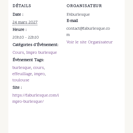
DÉTAILS
ORGANISATEUR
Date :
FAburlesque
E-mail
24 mars 2027
contact@faburlesque.co
Heure :
m
20h10 - 22h10
Voir le site Organisateur
Catégories d’Évènement:
Cours
,
Impro burlesque
Évènement Tags:
burlesque
,
cours
,
effeuillage
,
impro
,
toulouse
Site :
https://faburlesque.com/i
mpro-burlesque/