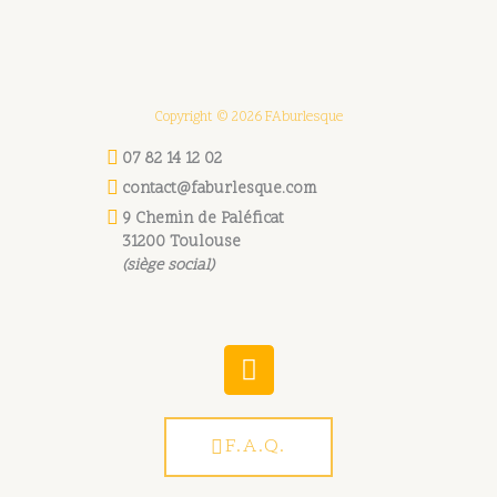
Copyright © 2026 FAburlesque
07 82 14 12 02
contact@faburlesque.com
9 Chemin de Paléficat
31200 Toulouse
(siège social)
W
h
a
t
F.A.Q.
s
a