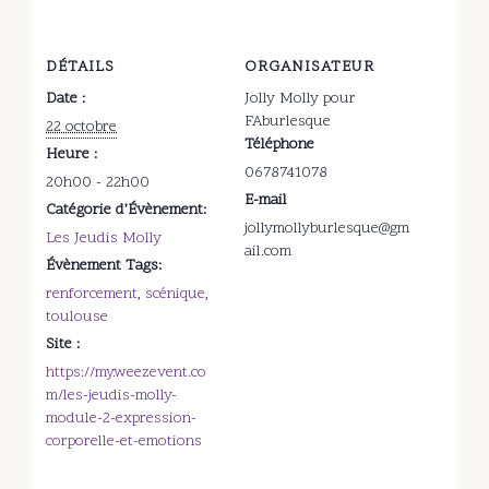
DÉTAILS
ORGANISATEUR
Date :
Jolly Molly pour
FAburlesque
22 octobre
Téléphone
Heure :
0678741078
20h00 - 22h00
E-mail
Catégorie d’Évènement:
jollymollyburlesque@gm
Les Jeudis Molly
ail.com
Évènement Tags:
renforcement
,
scénique
,
toulouse
Site :
https://my.weezevent.co
m/les-jeudis-molly-
module-2-expression-
corporelle-et-emotions