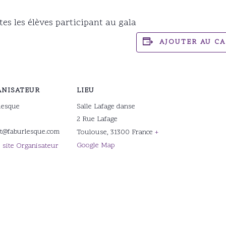
tes les élèves participant au gala
AJOUTER AU C
NISATEUR
LIEU
lesque
Salle Lafage danse
2 Rue Lafage
ct@faburlesque.com
Toulouse
,
31300
France
+
Google Map
e site Organisateur