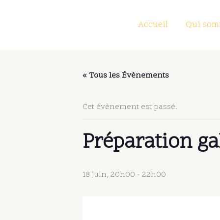
Aller
au
Accueil
Qui som
contenu
« Tous les Évènements
Cet évènement est passé.
Préparation ga
18 juin, 20h00
-
22h00