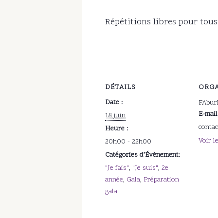
Répétitions libres pour tous
DÉTAILS
ORGA
Date :
FAbur
E-mail
18 juin
conta
Heure :
Voir l
20h00 - 22h00
Catégories d’Évènement:
"Je fais"
,
"Je suis"
,
2e
année
,
Gala
,
Préparation
gala