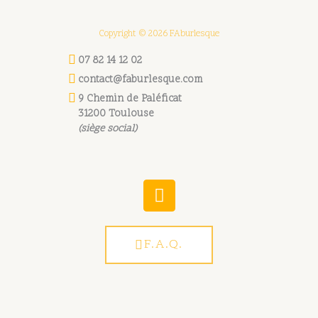
Copyright © 2026 FAburlesque
07 82 14 12 02
contact@faburlesque.com
9 Chemin de Paléficat
31200 Toulouse
(siège social)
W
h
a
t
F.A.Q.
s
a
p
p