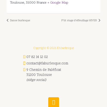
Toulouse
,
31000
France
+ Google Map
Danse burlesque
P’tit stage d’effeuillage HIVER
Copyright © 2026 FAburlesque
07 82 14 12 02
contact@faburlesque.com
9 Chemin de Paléficat
31200 Toulouse
(siège social)
W
h