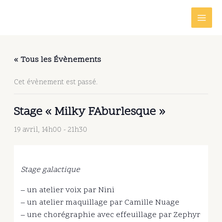
Aller
au
contenu
« Tous les Évènements
Cet évènement est passé.
Stage « Milky FAburlesque »
19 avril, 14h00
-
21h30
Stage galactique
– un atelier voix par Nini
– un atelier maquillage par Camille Nuage
– une chorégraphie avec effeuillage par Zephyr