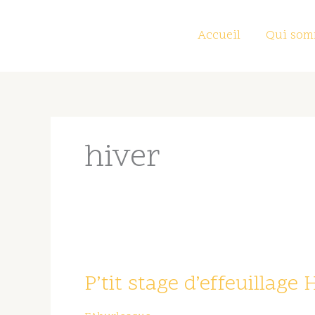
Aller
au
Accueil
Qui som
contenu
hiver
P’tit
stage
P’tit stage d’effeuillage
d’effeuillage
HIVER