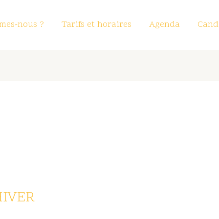
mes-nous ?
Tarifs et horaires
Agenda
Candi
 HIVER