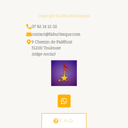
Copyright © 2026 FAburlesque
07 82 14 12 02
contact@faburlesque.com
9 Chemin de Paléficat
31200 Toulouse
(siège social)
W
h
a
t
F.A.Q.
s