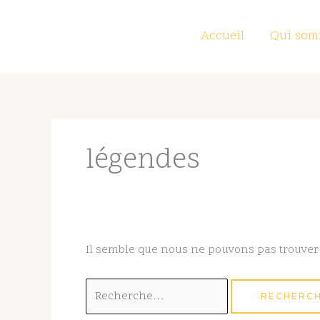
Aller
au
Accueil
Qui som
contenu
Rechercher :
légendes
Il semble que nous ne pouvons pas trouver