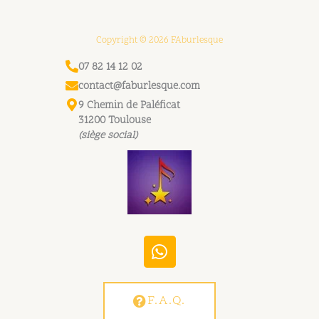
Copyright © 2026 FAburlesque
07 82 14 12 02
contact@faburlesque.com
9 Chemin de Paléficat
31200 Toulouse
(siège social)
W
h
a
t
F.A.Q.
s