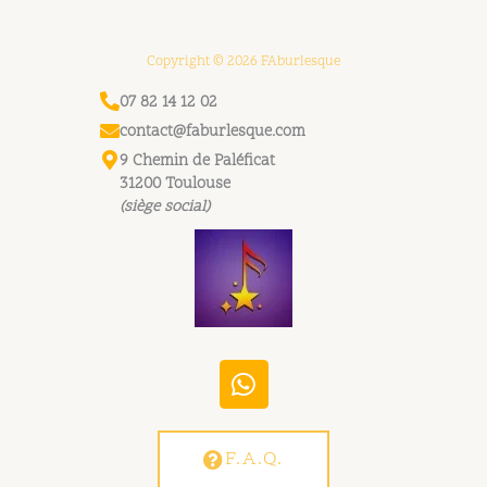
Copyright © 2026 FAburlesque
07 82 14 12 02
contact@faburlesque.com
9 Chemin de Paléficat
31200 Toulouse
(siège social)
W
h
a
t
F.A.Q.
s