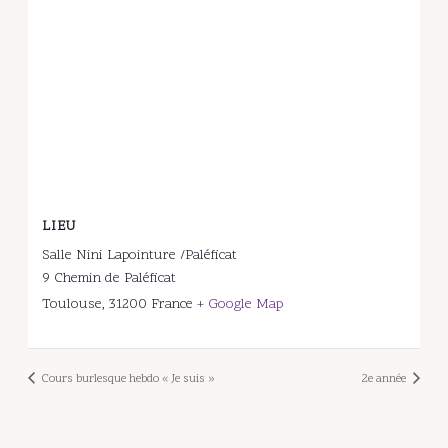
LIEU
Salle Nini Lapointure /Paléficat
9 Chemin de Paléficat
Toulouse
,
31200
France
+ Google Map
Cours burlesque hebdo « Je suis »
2e année