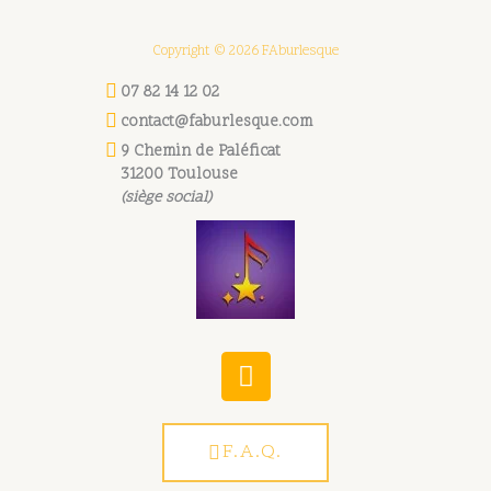
Copyright © 2026 FAburlesque
07 82 14 12 02
contact@faburlesque.com
9 Chemin de Paléficat
31200 Toulouse
(siège social)
W
h
a
t
F.A.Q.
s