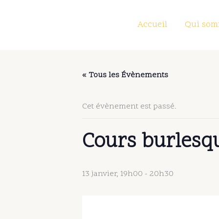
Aller
au
Accueil
Qui som
contenu
« Tous les Évènements
Cet évènement est passé.
Cours burlesqu
13 janvier, 19h00
-
20h30