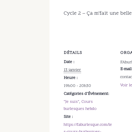
Cycle 2 – Ça m’fait une bell
DÉTAILS
ORGA
Date :
FAbur
E-mail
13 janvier
conta
Heure :
Voir l
19h00 - 20h30
Catégories d’Évènement:
"Je suis"
,
Cours
burlesques hebdo
Site :
https://faburlesque.com/le
s-cours-burlesques-