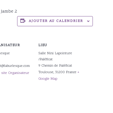
e jambe 2
AJOUTER AU CALENDRIER
NISATEUR
LIEU
lesque
Salle Nini Lapointure
/Paléficat
9 Chemin de Paléficat
ct@faburlesque.com
Toulouse
,
31200
France
+
e site Organisateur
Google Map