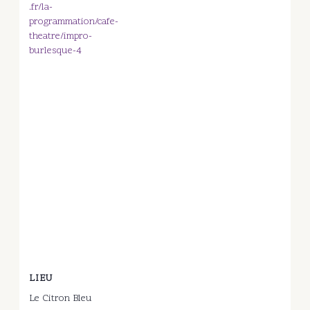
.fr/la-
programmation/cafe-
theatre/impro-
burlesque-4
LIEU
Le Citron Bleu