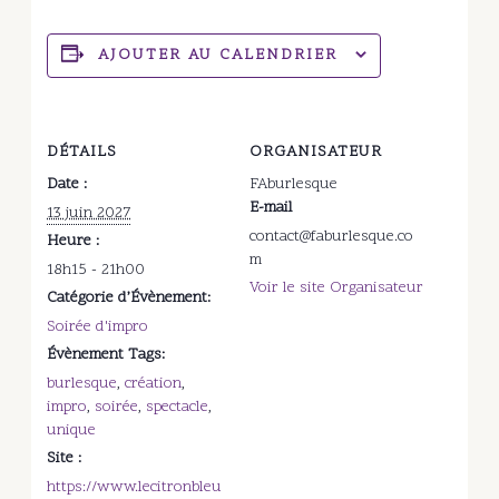
AJOUTER AU CALENDRIER
DÉTAILS
ORGANISATEUR
Date :
FAburlesque
E-mail
13 juin 2027
contact@faburlesque.co
Heure :
m
18h15 - 21h00
Voir le site Organisateur
Catégorie d’Évènement:
Soirée d'impro
Évènement Tags:
burlesque
,
création
,
impro
,
soirée
,
spectacle
,
unique
Site :
https://www.lecitronbleu