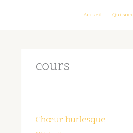
Aller
au
Accueil
Qui som
contenu
cours
Chœur
burlesque
Chœur burlesque