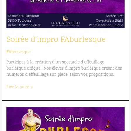
Soirée d’impro FAburlesque
FAburlesque
Participez à la création d’un spectacle d’effeuillage
burlesque unique ! Nos élèves d’Impro burlesque créent des
numéros d’effeuillage sur place, selon vos propositions.
Lire la suite »
Soirée
d’impro
FAburlesque