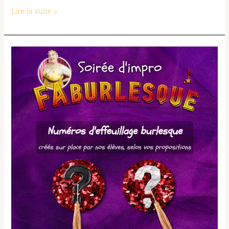
Lire la suite »
Soirée
d’impro
FAburlesque